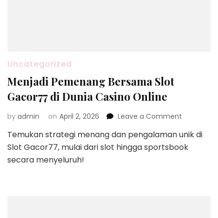
Uncategorized
Menjadi Pemenang Bersama Slot
Gacor77 di Dunia Casino Online
on
by
admin
on
April 2, 2026
Leave a Comment
Menjadi
Temukan strategi menang dan pengalaman unik di
Pemenan
Slot Gacor77, mulai dari slot hingga sportsbook
Bersama
Slot
secara menyeluruh!
Gacor77
di
Dunia
Casino
Online