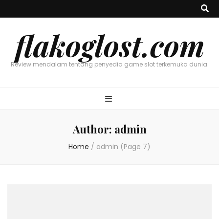
flakoglost.com
Review mendalam tentang penyedia game slot terkemuka dunia.
Author:
admin
Home
/
admin
(Page 7)