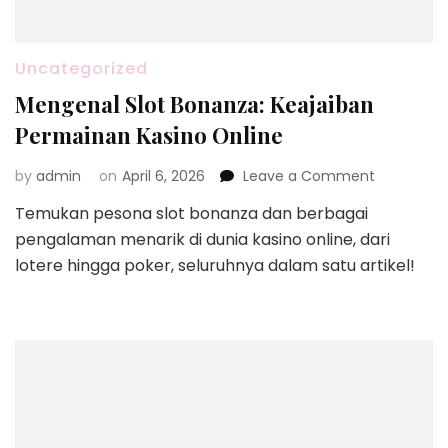
Uncategorized
Mengenal Slot Bonanza: Keajaiban
Permainan Kasino Online
on
by
admin
on
April 6, 2026
Leave a Comment
Mengenal
Temukan pesona slot bonanza dan berbagai
Slot
pengalaman menarik di dunia kasino online, dari
Bonanza:
Keajaiban
lotere hingga poker, seluruhnya dalam satu artikel!
Permaina
Kasino
Online