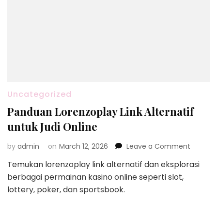
Uncategorized
Panduan Lorenzoplay Link Alternatif
untuk Judi Online
on
by
admin
on
March 12, 2026
Leave a Comment
Pandua
Temukan lorenzoplay link alternatif dan eksplorasi
Lorenzo
berbagai permainan kasino online seperti slot,
Link
Alternat
lottery, poker, dan sportsbook.
untuk
Judi
Online