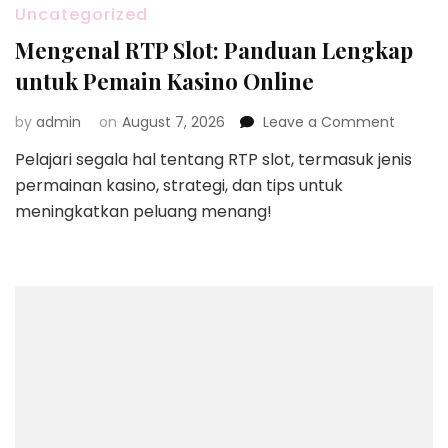
Uncategorized
Mengenal RTP Slot: Panduan Lengkap
untuk Pemain Kasino Online
on
by
admin
on
August 7, 2026
Leave a Comment
Mengen
Pelajari segala hal tentang RTP slot, termasuk jenis
RTP
permainan kasino, strategi, dan tips untuk
Slot:
Pandua
meningkatkan peluang menang!
Lengka
untuk
Pemain
Kasino
Online