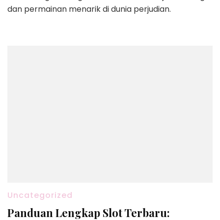
Hari
dan permainan menarik di dunia perjudian.
Ini:
Rahasia
Menan
di
Kasino
Daring
Uncategorized
Panduan Lengkap Slot Terbaru: