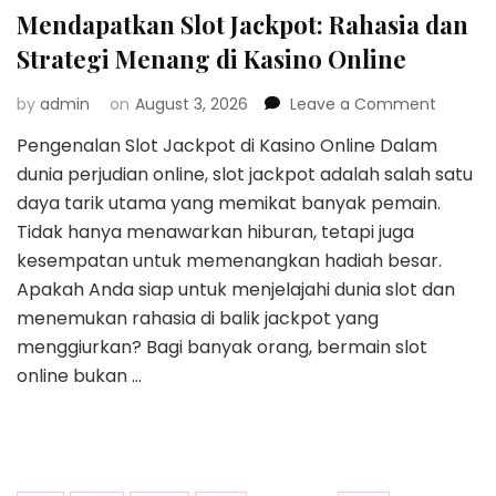
Mendapatkan Slot Jackpot: Rahasia dan
Strategi Menang di Kasino Online
on
by
admin
on
August 3, 2026
Leave a Comment
Mendap
Pengenalan Slot Jackpot di Kasino Online Dalam
Slot
dunia perjudian online, slot jackpot adalah salah satu
Jackpot
Rahasia
daya tarik utama yang memikat banyak pemain.
dan
Tidak hanya menawarkan hiburan, tetapi juga
Strategi
kesempatan untuk memenangkan hadiah besar.
Menan
Apakah Anda siap untuk menjelajahi dunia slot dan
di
Kasino
menemukan rahasia di balik jackpot yang
Online
menggiurkan? Bagi banyak orang, bermain slot
online bukan …