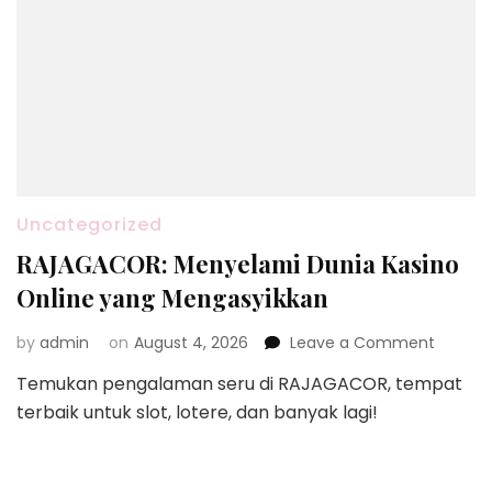
Uncategorized
RAJAGACOR: Menyelami Dunia Kasino
Online yang Mengasyikkan
on
by
admin
on
August 4, 2026
Leave a Comment
RAJAGA
Temukan pengalaman seru di RAJAGACOR, tempat
Menyel
terbaik untuk slot, lotere, dan banyak lagi!
Dunia
Kasino
Online
yang