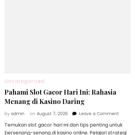
Uncategorized
Pahami Slot Gacor Hari Ini: Rahasia
Menang di Kasino Daring
on
by
admin
on
August 7, 2026
Leave a Comment
Pahami
Temukan slot gacor hari ini dan tips penting untuk
Slot
bersenang-senang di kasino online. Pelajari strategi
Gacor