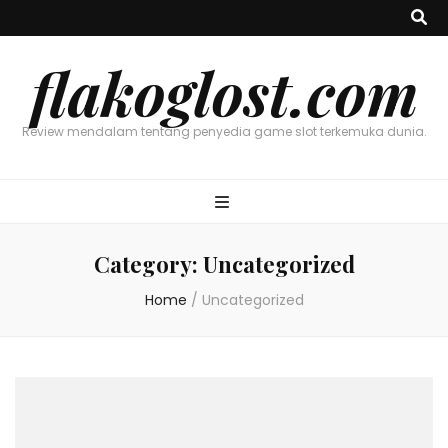
flakoglost.com
Review mendalam tentang penyedia game slot terkemuka dunia.
Category:
Uncategorized
Home
/
Uncategorized