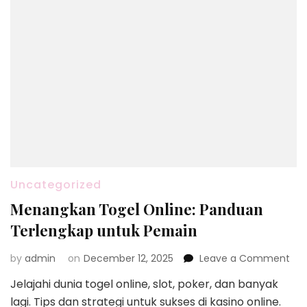
Uncategorized
Menangkan Togel Online: Panduan
Terlengkap untuk Pemain
on
by
admin
on
December 12, 2025
Leave a Comment
Me
Jelajahi dunia togel online, slot, poker, dan banyak
Tog
lagi. Tips dan strategi untuk sukses di kasino online.
Onl