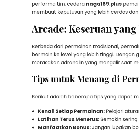
performa tim, cedera
naga169.plus
pemain
membuat keputusan yang lebih cerdas dan 
Arcade: Keseruan yang
Berbeda dari permainan tradisional, perm
bermain ke level yang lebih tinggi. Denga
merasakan adrenalin yang mengalir saat me
Tips untuk Menang di Per
Berikut adalah beberapa tips yang dapat
Kenali Setiap Permainan:
Pelajari atur
Latihan Terus Menerus:
Semakin sering 
Manfaatkan Bonus:
Jangan lupakan bon