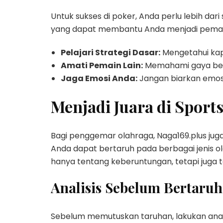
Untuk sukses di poker, Anda perlu lebih dar
yang dapat membantu Anda menjadi pemain 
Pelajari Strategi Dasar:
Mengetahui kapa
Amati Pemain Lain:
Memahami gaya ber
Jaga Emosi Anda:
Jangan biarkan emos
Menjadi Juara di Sport
Bagi penggemar olahraga, Naga169.plus ju
Anda dapat bertaruh pada berbagai jenis ol
hanya tentang keberuntungan, tetapi juga t
Analisis Sebelum Bertaruh
Sebelum memutuskan taruhan, lakukan anali