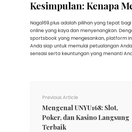
Kesimpulan: Kenapa Me
Naga169.plus adalah pilihan yang tepat ba
online yang kaya dan menyenangkan. Dengan
sportsbook yang mengesankan, platform i
Anda siap untuk memulai petualangan Anda
sensasi serta keuntungan yang menanti An
Post
Navigation
Previous Article
Mengenal UNYU168: Slot,
Poker, dan Kasino Langsung
Terbaik