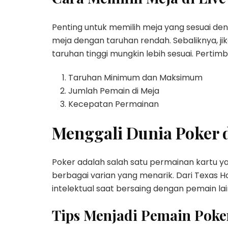
Penting untuk memilih meja yang sesuai den
meja dengan taruhan rendah. Sebaliknya, 
taruhan tinggi mungkin lebih sesuai. Pertim
Taruhan Minimum dan Maksimum
Jumlah Pemain di Meja
Kecepatan Permainan
Menggali Dunia Poker d
Poker adalah salah satu permainan kartu ya
berbagai varian yang menarik. Dari Texas
intelektual saat bersaing dengan pemain lai
Tips Menjadi Pemain Poke