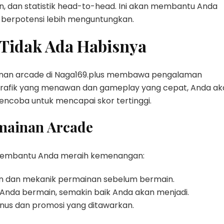
, dan statistik head-to-head. Ini akan membantu Anda
berpotensi lebih menguntungkan.
 Tidak Ada Habisnya
ainan arcade di Naga169.plus membawa pengalaman
n grafik yang menawan dan gameplay yang cepat, Anda a
ncoba untuk mencapai skor tertinggi.
mainan Arcade
 membantu Anda meraih kemenangan:
an dan mekanik permainan sebelum bermain.
Anda bermain, semakin baik Anda akan menjadi.
us dan promosi yang ditawarkan.