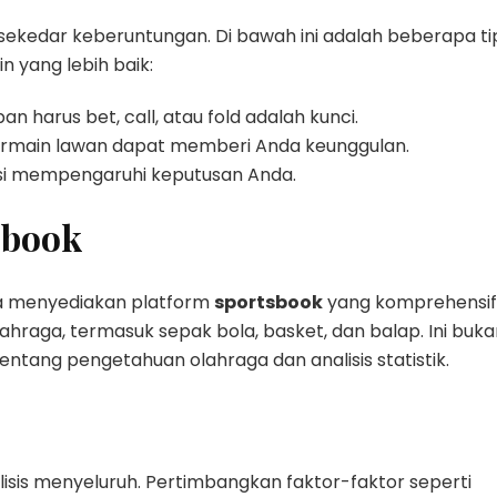
i sekedar keberuntungan. Di bawah ini adalah beberapa ti
yang lebih baik:
n harus bet, call, atau fold adalah kunci.
main lawan dapat memberi Anda keunggulan.
i mempengaruhi keputusan Anda.
sbook
ga menyediakan platform
sportsbook
yang komprehensif
ahraga, termasuk sepak bola, basket, dan balap. Ini buka
entang pengetahuan olahraga dan analisis statistik.
sis menyeluruh. Pertimbangkan faktor-faktor seperti