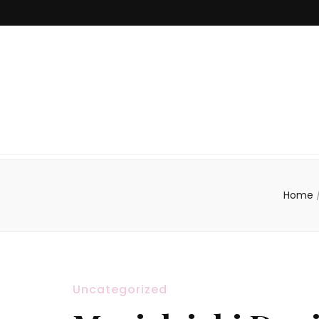
Home
Uncategorized