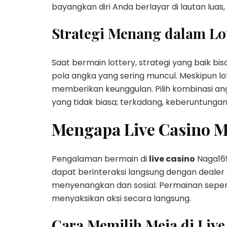
bayangkan diri Anda berlayar di lautan luas
Strategi Menang dalam Lo
Saat bermain lottery, strategi yang baik 
pola angka yang sering muncul. Meskipun lo
memberikan keunggulan. Pilih kombinasi an
yang tidak biasa; terkadang, keberuntungan
Mengapa Live Casino 
Pengalaman bermain di
live casino
Naga169
dapat berinteraksi langsung dengan dealer
menyenangkan dan sosial. Permainan seperti
menyaksikan aksi secara langsung.
Cara Memilih Meja di Live