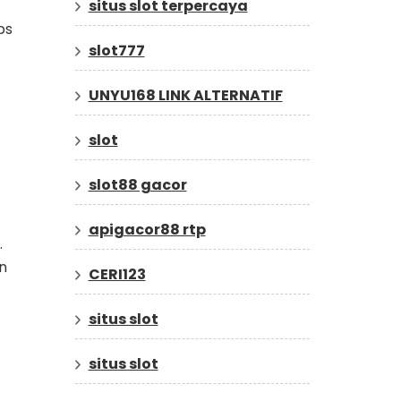
situs slot terpercaya
ps
slot777
UNYU168 LINK ALTERNATIF
slot
slot88 gacor
apigacor88 rtp
.
n
CERI123
situs slot
situs slot