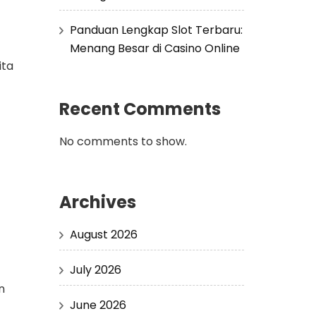
Panduan Lengkap Slot Terbaru:
Menang Besar di Casino Online
ita
Recent Comments
No comments to show.
Archives
August 2026
July 2026
n
June 2026