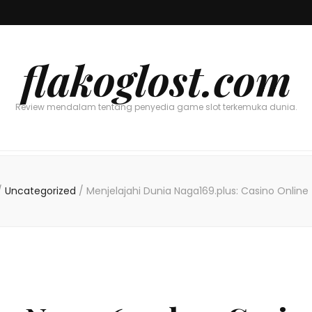
flakoglost.com
Review mendalam tentang penyedia game slot terkemuka dunia.
/
Uncategorized
/
Menjelajahi Dunia Naga169.plus: Casino Online