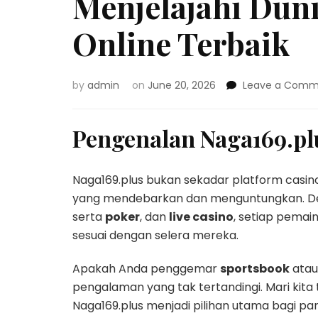
Menjelajahi Duni
Online Terbaik
by
admin
on
June 20, 2026
Leave a Comm
Pengenalan Naga169.p
Naga169.plus bukan sekadar platform casino
yang mendebarkan dan menguntungkan. Den
serta
poker
, dan
live casino
, setiap pema
sesuai dengan selera mereka.
Apakah Anda penggemar
sportsbook
atau
pengalaman yang tak tertandingi. Mari kit
Naga169.plus menjadi pilihan utama bagi par