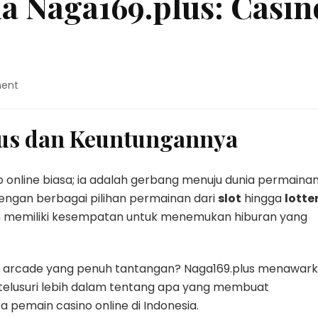
a Naga169.plus: Casin
on
ent
Menjelajahi
Dunia
Naga169.plus:
lus dan Keuntungannya
Casino
Online
Terbaik
 online biasa; ia adalah gerbang menuju dunia permaina
gan berbagai pilihan permainan dari
slot
hingga
lotte
in memiliki kesempatan untuk menemukan hiburan yang
 arcade yang penuh tantangan? Naga169.plus menawar
a telusuri lebih dalam tentang apa yang membuat
a pemain casino online di Indonesia.