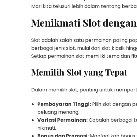
Mari kita telusuri lebih dalam tentang berba
Menikmati Slot dengan
Slot adalah salah satu permainan paling po
berbagai jenis slot, mulai dari slot klasik
Setiap permainan slot memiliki tema dan f
Memilih Slot yang Tepat
Dalam memilih slot, penting untuk memper
Pembayaran Tinggi:
Pilih slot dengan
peluang menang.
Variasi Permainan:
Cobalah berbagai t
nikmati.
Bonus dan Promosi:
Manfaatkan bonus 