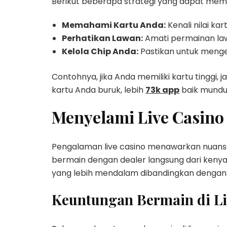
Berikut beberapa strategi yang dapat me
Memahami Kartu Anda:
Kenali nilai kar
Perhatikan Lawan:
Amati permainan law
Kelola Chip Anda:
Pastikan untuk mengel
Contohnya, jika Anda memiliki kartu tinggi, 
kartu Anda buruk, lebih
73k app
baik mundur
Menyelami Live Casino
Pengalaman live casino menawarkan nuansa a
bermain dengan dealer langsung dari keny
yang lebih mendalam dibandingkan dengan 
Keuntungan Bermain di Li