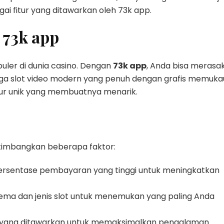
gai fitur yang ditawarkan oleh 73k app.
 73k app
puler di dunia casino. Dengan
73k app
, Anda bisa merasa
 hingga slot video modern yang penuh dengan grafis memuka
itur unik yang membuatnya menarik.
timbangkan beberapa faktor:
 persentase pembayaran yang tinggi untuk meningkatkan
ema dan jenis slot untuk menemukan yang paling Anda
yang ditawarkan untuk memaksimalkan pengalaman