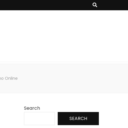
no Online
Search
SEARCH