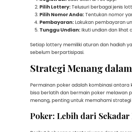
Pilih Lottery:
Telusuri berbagai jenis lot
Pilih Nomor Anda:
Tentukan nomor yan
Pembayaran:
Lakukan pembayaran untu
Tunggu Undian:
Ikuti undian dan liha
Setiap lottery memiliki aturan dan hadiah 
sebelum berpartisipasi.
Strategi Menang dalam
Permainan poker adalah kombinasi antara
bisa berlatih dan bermain poker melawan pe
menang, penting untuk memahami strategi 
Poker: Lebih dari Sekada