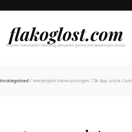
flakoglost.com
Review mendalam tentang penyedia game slot terkemuka dunia.
Uncategorized
/
Menjelajahi Keberuntungan: 73k App untuk Casi