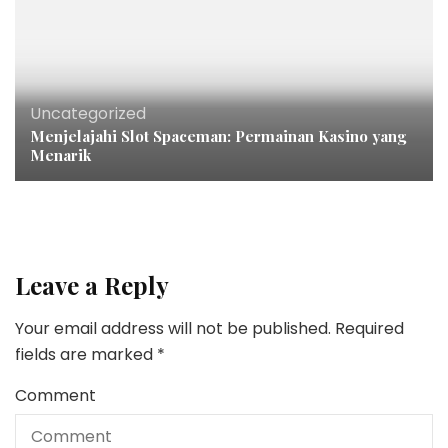
Uncategorized
Menjelajahi Slot Spaceman: Permainan Kasino yang
Menarik
Leave a Reply
Your email address will not be published.
Required
fields are marked
*
Comment