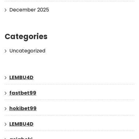
December 2025
Categories
Uncategorized
LEMBU4D
fastbet99
hokibet99
LEMBU4D