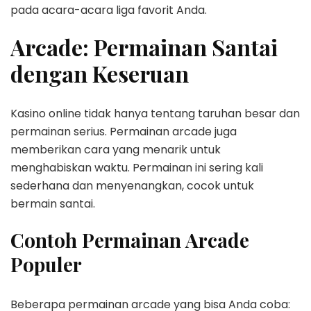
pada acara-acara liga favorit Anda.
Arcade: Permainan Santai
dengan Keseruan
Kasino online tidak hanya tentang taruhan besar dan
permainan serius. Permainan arcade juga
memberikan cara yang menarik untuk
menghabiskan waktu. Permainan ini sering kali
sederhana dan menyenangkan, cocok untuk
bermain santai.
Contoh Permainan Arcade
Populer
Beberapa permainan arcade yang bisa Anda coba: