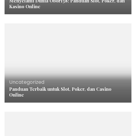
Menyelami Dunia Obor138: Panduan Slot, Poker, dan
Kasino Online
Uncategorized
Panduan Terbaik untuk Slot, Poker, dan Casino
Online