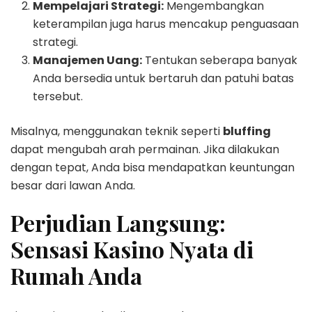
Mempelajari Strategi:
Mengembangkan
keterampilan juga harus mencakup penguasaan
strategi.
Manajemen Uang:
Tentukan seberapa banyak
Anda bersedia untuk bertaruh dan patuhi batas
tersebut.
Misalnya, menggunakan teknik seperti
bluffing
dapat mengubah arah permainan. Jika dilakukan
dengan tepat, Anda bisa mendapatkan keuntungan
besar dari lawan Anda.
Perjudian Langsung:
Sensasi Kasino Nyata di
Rumah Anda