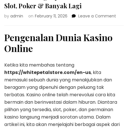
Slot, Poker & Banyak Lagi
on
by
admin
on
February 11, 2026
Leave a Comment
Pand
Lengk
Dunia
Pengenalan Dunia Kasino
Kasin
Online
Online
Slot,
Poker
&
Ketika kita membahas tentang
Banya
https://whitepetalstore.com/en-us
, kita
Lagi
memasuki sebuah dunia yang menakjubkan dan
beragam yang dipenuhi dengan peluang tak
terbatas. Kasino online telah merevolusi cara kita
bermain dan berinvestasi dalam hiburan. Diantara
pilihan yang tersedia, slot, poker, dan permainan
kasino langsung menjadi sorotan utama. Dalam
artikel ini, kita akan menjelajahi berbagai aspek dari