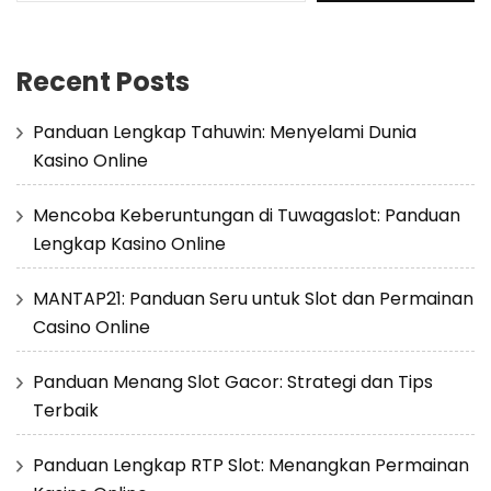
Recent Posts
Panduan Lengkap Tahuwin: Menyelami Dunia
Kasino Online
Mencoba Keberuntungan di Tuwagaslot: Panduan
Lengkap Kasino Online
MANTAP21: Panduan Seru untuk Slot dan Permainan
Casino Online
Panduan Menang Slot Gacor: Strategi dan Tips
Terbaik
Panduan Lengkap RTP Slot: Menangkan Permainan