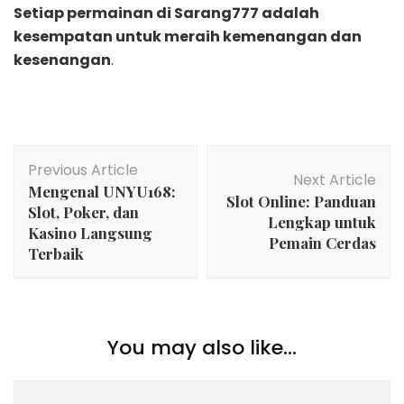
Setiap permainan di Sarang777 adalah
kesempatan untuk meraih kemenangan dan
kesenangan
.
Post
Previous Article
Navigation
Next Article
Mengenal UNYU168:
Slot Online: Panduan
Slot, Poker, dan
Lengkap untuk
Kasino Langsung
Pemain Cerdas
Terbaik
You may also like...