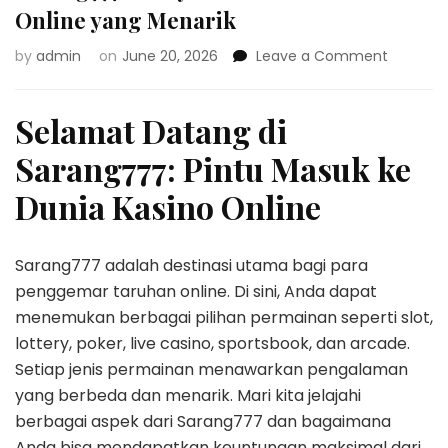
Online yang Menarik
on
by
admin
on
June 20, 2026
Leave a Comment
Sarang7
Menyela
Dunia
Selamat Datang di
Taruhan
Sarang777: Pintu Masuk ke
Online
yang
Dunia Kasino Online
Menarik
Sarang777 adalah destinasi utama bagi para
penggemar taruhan online. Di sini, Anda dapat
menemukan berbagai pilihan permainan seperti slot,
lottery, poker, live casino, sportsbook, dan arcade.
Setiap jenis permainan menawarkan pengalaman
yang berbeda dan menarik. Mari kita jelajahi
berbagai aspek dari Sarang777 dan bagaimana
Anda bisa mendapatkan keuntungan maksimal dari