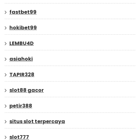
fastbet99
hokibet99
LEMBU4D
asiahoki
TAPIR328
slot88 gacor
petir388
situs slot terpercaya
slot777