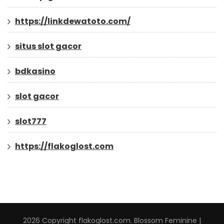
https://linkdewatoto.com/
situs slot gacor
bdkasino
slot gacor
slot777
https://flakoglost.com
2026 Copyright
flakoglost.com
.
Blossom Feminine |