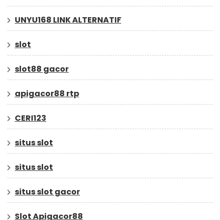
UNYU168 LINK ALTERNATIF
slot
slot88 gacor
apigacor88 rtp
CERI123
situs slot
situs slot
situs slot gacor
Slot Apigacor88