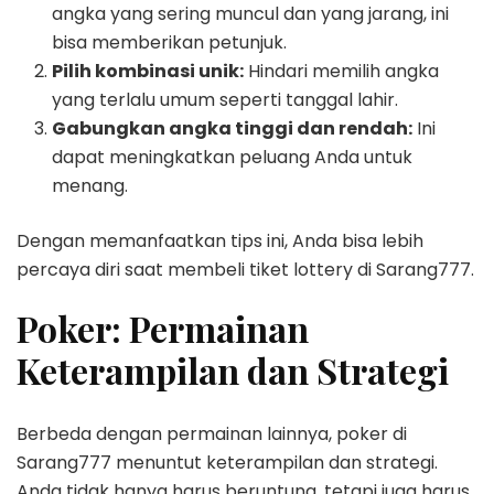
angka yang sering muncul dan yang jarang, ini
bisa memberikan petunjuk.
Pilih kombinasi unik:
Hindari memilih angka
yang terlalu umum seperti tanggal lahir.
Gabungkan angka tinggi dan rendah:
Ini
dapat meningkatkan peluang Anda untuk
menang.
Dengan memanfaatkan tips ini, Anda bisa lebih
percaya diri saat membeli tiket lottery di Sarang777.
Poker: Permainan
Keterampilan dan Strategi
Berbeda dengan permainan lainnya, poker di
Sarang777 menuntut keterampilan dan strategi.
Anda tidak hanya harus beruntung, tetapi juga harus