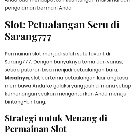
pengalaman bermain Anda.
Slot: Petualangan Seru di
Sarang777
Permainan slot menjadi salah satu favorit di
Sarang777. Dengan banyaknya tema dan variasi,
setiap putaran bisa menjadi petualangan baru.
Misalnya
, slot bertema petualangan luar angkasa
membawa Anda ke galaksi yang jauh di mana setiap
kemenangan seakan mengantarkan Anda menuju
bintang-bintang.
Strategi untuk Menang di
Permainan Slot