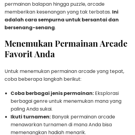
permainan balapan hingga puzzle, arcade
memberikan kesenangan yang tak terbatas.
Ini
adalah cara sempurna untuk bersantai dan
bersenang-senang
.
Menemukan Permainan Arcade
Favorit Anda
Untuk menemukan permainan arcade yang tepat,
coba beberapa langkah berikut:
Coba berbagai jenis permainan:
Eksplorasi
berbagai genre untuk menemukan mana yang
paling Anda sukai.
Ikuti turnamen:
Banyak permainan arcade
menawarkan turnamen di mana Anda bisa
memenangkan hadiah menarik.