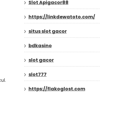
Slot Apigacor88
https://linkdewatoto.com/
situs slot gacor
bdkasino
slot gacor
slot777
ul.
https://flakoglost.com