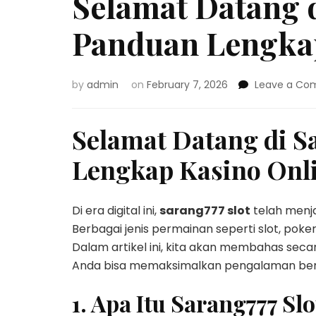
Selamat Datang d
Panduan Lengka
by
admin
on
February 7, 2026
Leave a C
Selamat Datang di S
Lengkap Kasino Onl
Di era digital ini,
sarang777 slot
telah menja
Berbagai jenis permainan seperti slot, poke
Dalam artikel ini, kita akan membahas se
Anda bisa memaksimalkan pengalaman bermai
1. Apa Itu Sarang777 Slo