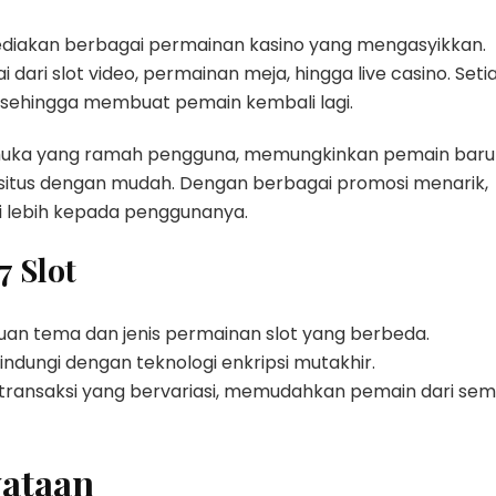
diakan berbagai permainan kasino yang mengasyikkan.
ari slot video, permainan meja, hingga live casino. Seti
sehingga membuat pemain kembali lagi.
armuka yang ramah pengguna, memungkinkan pemain baru
itus dengan mudah. Dengan berbagai promosi menarik,
 lebih kepada penggunanya.
7 Slot
an tema dan jenis permainan slot yang berbeda.
indungi dengan teknologi enkripsi mutakhir.
ransaksi yang bervariasi, memudahkan pemain dari se
yataan