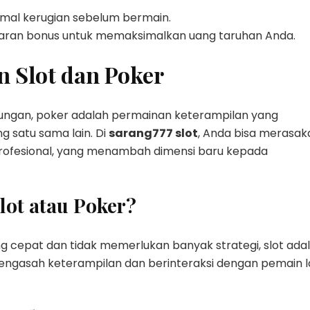
mal kerugian sebelum bermain.
aran bonus untuk memaksimalkan uang taruhan Anda.
 Slot dan Poker
ungan, poker adalah permainan keterampilan yang
 satu sama lain. Di
sarang777 slot
, Anda bisa merasak
profesional, yang menambah dimensi baru kepada
lot atau Poker?
 cepat dan tidak memerlukan banyak strategi, slot ada
 mengasah keterampilan dan berinteraksi dengan pemain la