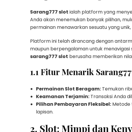
Sarang777 slot
ialah platform yang menye
Anda akan menemukan banyak pilihan, mulai d
permainan menawarkan sesuatu yang unik, 
Platform ini telah dirancang dengan ant
maupun berpengalaman untuk menavigasi s
sarang777 slot
berusaha memberikan nilai
1.1 Fitur Menarik Sarang77
Permainan Slot Beragam:
Temukan ribu
Keamanan Terjamin:
Transaksi Anda dil
Pilihan Pembayaran Fleksibel:
Metode t
lapisan.
2. Slot: Mimpi dan Ken