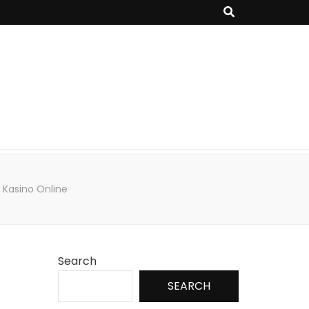
 Kasino Online
Search
SEARCH