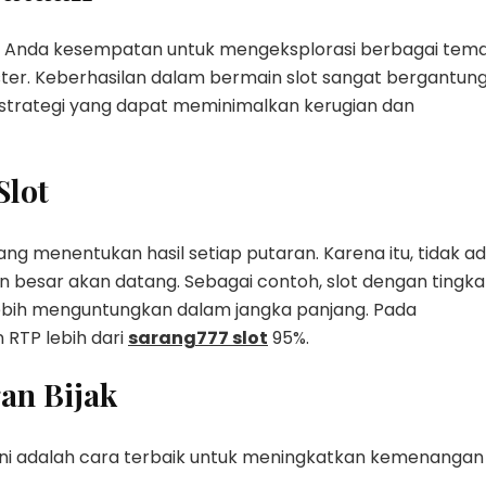
Anda kesempatan untuk mengeksplorasi berbagai tema
ster. Keberhasilan dalam bermain slot sangat bergantun
strategi yang dapat meminimalkan kerugian dan
Slot
g menentukan hasil setiap putaran. Karena itu, tidak a
besar akan datang. Sebagai contoh, slot dengan tingka
lebih menguntungkan dalam jangka panjang. Pada
 RTP lebih dari
sarang777 slot
95%.
gan Bijak
ni adalah cara terbaik untuk meningkatkan kemenangan