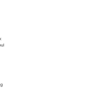
k
pul
ng