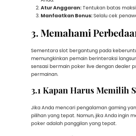
Atur Anggaran:
Tentukan batas maksi
Manfaatkan Bonus:
Selalu cek penaw
3. Memahami Perbedaan
Sementara slot bergantung pada keberunt
memungkinkan pemain berinteraksi langsung
sensasi bermain poker live dengan dealer 
permainan.
3.1 Kapan Harus Memilih S
Jika Anda mencari pengalaman gaming yang
pilihan yang tepat. Namun, jika Anda ingin
poker adalah panggilan yang tepat.